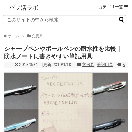
パソ活ラボ
ホーム
文房具
シャープペンやボールペンの耐水性を比較｜
防水ノートに書きやすい筆記用具
2015/3/31
[更新:
2019/1/10
]
文房具
,
筆記用具
5