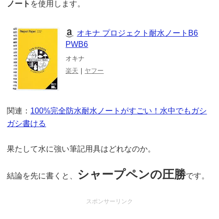
ノート
を使用します。
オキナ プロジェクト耐水ノートB6
PWB6
オキナ
楽天
｜
ヤフー
関連：
100%完全防水耐水ノートがすごい！水中でもガシ
ガシ書ける
果たして水に強い筆記用具はどれなのか。
シャープペンの圧勝
結論を先に書くと、
です。
スポンサーリンク